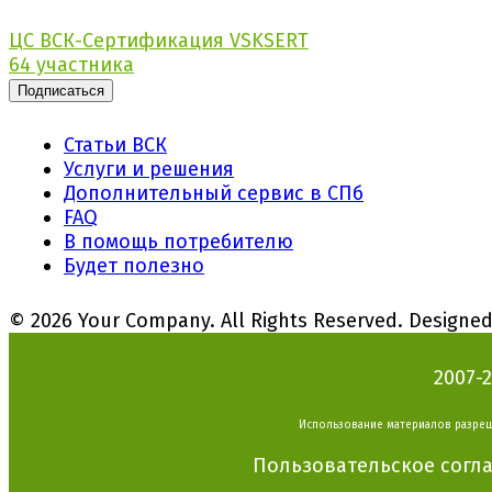
ЦС ВСК-Сертификация VSKSERT
64 участника
Подписаться
Статьи ВСК
Услуги и решения
Дополнительный сервис в СПб
FAQ
В помощь потребителю
Будет полезно
© 2026 Your Company. All Rights Reserved. Designe
2007-
Использование материалов разреш
Пользовательское согл