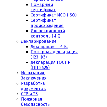
Пожарный
сертификат
Сертификат ИСО (ISO)
Сертификат
происхождения
Инспекционный
контроль (ИК)
Декларирование
Декларация ТР ТС
Пожарная декларация
(123 ФЗ)
Декларация ГОСТ Р
(ПП 2425)
Испытания,
Заключения
Разработка
документов
СГР и ЭЗ
Пожарная
безопасность