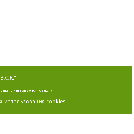
.С.К."
прещено и преследуется по закону.
 использования cookies